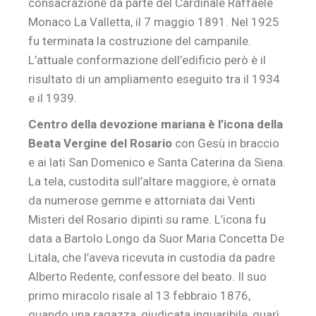
consacrazione da parte del Cardinale Raffaele
Monaco La Valletta, il 7 maggio 1891. Nel 1925
fu terminata la costruzione del campanile.
L’attuale conformazione dell’edificio però è il
risultato di un ampliamento eseguito tra il 1934
e il 1939.
Centro della devozione mariana è l’icona della
Beata Vergine del Rosario
con Gesù in braccio
e ai lati San Domenico e Santa Caterina da Siena.
La tela, custodita sull’altare maggiore, è ornata
da numerose gemme e attorniata dai Venti
Misteri del Rosario dipinti su rame. L’icona fu
data a Bartolo Longo da Suor Maria Concetta De
Litala, che l’aveva ricevuta in custodia da padre
Alberto Redente, confessore del beato. Il suo
primo miracolo risale al 13 febbraio 1876,
quando una ragazza, giudicata inguaribile, guarì