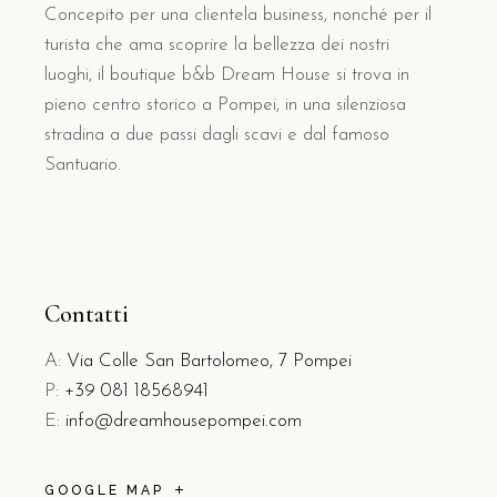
Concepito per una clientela business, nonché per il
turista che ama scoprire la bellezza dei nostri
luoghi, il boutique b&b Dream House si trova in
pieno centro storico a Pompei, in una silenziosa
stradina a due passi dagli scavi e dal famoso
Santuario.
Contatti
A:
Via Colle San Bartolomeo, 7 Pompei
P:
+39 081 18568941
E:
info@dreamhousepompei.com
GOOGLE MAP