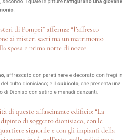
, secondo il quale le pitture
raffigurano una giovane
imonio
.
steri di Pompei” afferma: “l’affresco
ne ai misteri sacri ma un matrimonio
la sposa e prima notte di nozze
no
, affrescato con pareti nere e decorato con fregi in
del culto dionisiaco; e il
cubicolo
, che presenta una
to di Dioniso con satiro e menadi danzanti.
tà di questo affascinante edificio: “La
 dipinto di soggetto dionisiaco, con le
quartiere signorile e con gli impianti della
iassume in sé, nell’arte, nella religione e