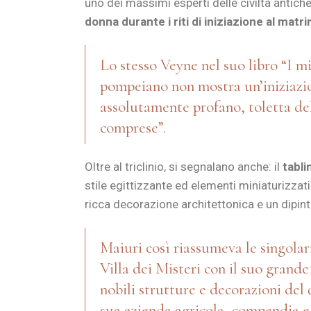
uno dei massimi esperti delle civiltà antiche
donna durante i riti di iniziazione al matr
Lo stesso Veyne nel suo libro “I mi
pompeiano non mostra un’iniziazio
assolutamente profano, toletta del
comprese”.
Oltre al triclinio, si segnalano anche: il
tabli
stile egittizzante ed elementi miniaturizzati 
ricca decorazione architettonica e un dipin
Maiuri così riassumeva le singolari
Villa dei Misteri con il suo grande
nobili strutture e decorazioni del 
sua azienda agricola, compendia e r