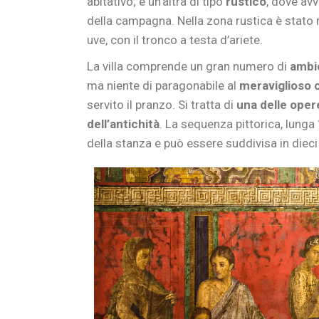
abitativo; e un’altra di tipo
rustico
, dove avv
della campagna. Nella zona rustica è stato 
uve, con il tronco a testa d’ariete.
La villa comprende un gran numero di
ambie
ma niente di paragonabile al
meraviglioso ci
servito il pranzo. Si tratta di
una delle oper
dell’antichità
. La sequenza pittorica, lunga 
della stanza e può essere suddivisa in dieci