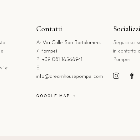
Contatti
Socializ
sta
A:
Via Colle San Bartolomeo,
Seguici sui 
ue
7 Pompei
in contatto
P:
+39 081 18568941
Pompei
vi e
E:
info@dreamhousepompei.com
GOOGLE MAP