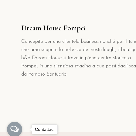
Dream House Pompei
Concepito per una clientela business, nonché per il turi
che ama scoprire la bellezza dei nostri luoghi, il boutiq
b&b Dream House si trova in pieno centro storico a
Pompei, in una silenziosa stradina a due passi dagli sca
dal famoso Santuario.
Contattaci