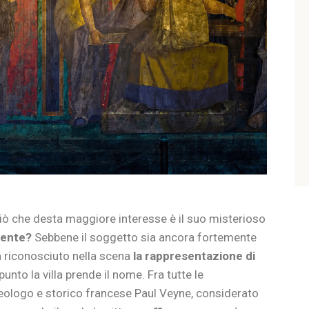
ciò che desta maggiore interesse è il suo misterioso
mente?
Sebbene il soggetto sia ancora fortemente
ha riconosciuto nella scena
la rappresentazione di
punto la villa prende il nome. Fra tutte le
rcheologo e storico francese Paul Veyne, considerato