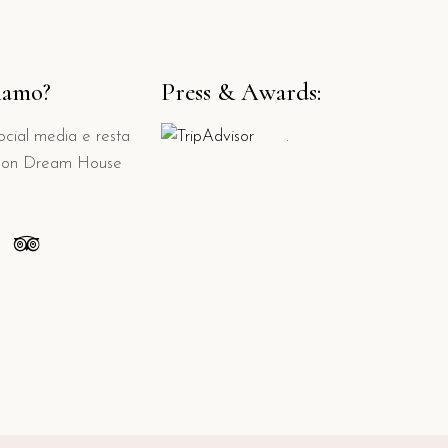
ziamo?
Press & Awards:
social media e resta
.
 con Dream House