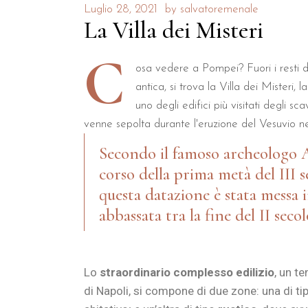
Luglio 28, 2021
by
salvatoremenale
La Villa dei Misteri
C
osa vedere a Pompei? Fuori i resti d
antica, si trova la Villa dei Misteri,
uno degli edifici più visitati degli s
venne sepolta durante l'eruzione del Vesuvio nel 
Secondo il famoso archeologo A
corso della prima metà del III s
questa datazione è stata messa i
abbassata tra la fine del II secolo
Lo
straordinario complesso edilizio
, un t
di Napoli, si compone di due zone: una di t