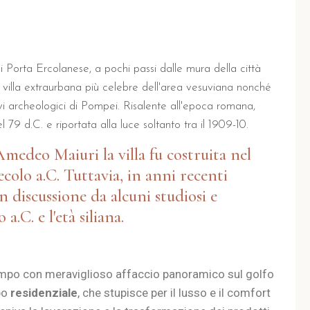
i Porta Ercolanese, a pochi passi dalle mura della città
 la villa extraurbana più celebre dell'area vesuviana nonché
cavi archeologici di Pompei. Risalente all'epoca romana,
79 d.C. e riportata alla luce soltanto tra il 1909-10.
medeo Maiuri la villa fu costruita nel
ecolo a.C. Tuttavia, in anni recenti
n discussione da alcuni studiosi e
 a.C. e l'età siliana.
empo con meraviglioso affaccio panoramico sul golfo
ipo
residenziale
, che stupisce per il lusso e il comfort