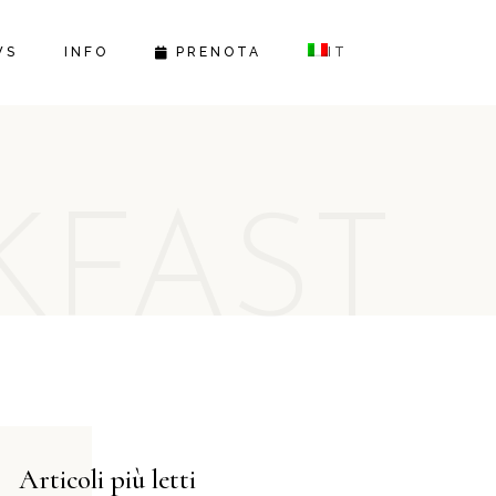
DOVE SIAMO
WS
INFO
PRENOTA
IT
F.A.Q.
CONTATTI
DOVE SIAMO
F.A.Q.
CONTATTI
KFAST
Articoli più letti