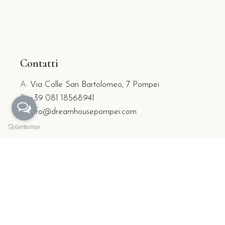
Contatti
A:
Via Colle San Bartolomeo, 7 Pompei
P:
+39 081 18568941
E:
info@dreamhousepompei.com
GOOGLE MAP
Socializziamo?
Seguici sui social media e resta in contatto con
Dream House Pompei