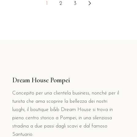
1
2
3
Navigazione
articoli
Dream House Pompei
Concepito per una clientela business, nonché per il
turista che ama scoprire la bellezza dei nostri
luoghi, il boutique b&b Dream House si trova in
pieno centro storico a Pompei, in una silenziosa
stradina a due passi dagli scavi e dal famoso
Santuario.