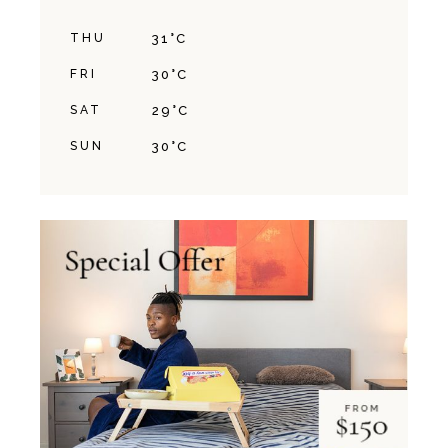
THU
31
°
C
FRI
30
°
C
SAT
29
°
C
SUN
30
°
C