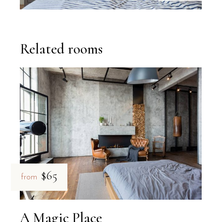
Related rooms
$65
from
A Magic Place