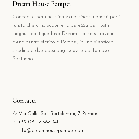
Dream House Pompei
Concepito per una clientela business, nonché per il
turista che ama scoprire la bellezza dei nostri
luoghi, il boutique b&b Dream House si trova in
pieno centro storico a Pompei, in una silenziosa
stradina a due passi dagli scavi e dal famoso
Santuario.
Contatti
A:
Via Colle San Bartolomeo, 7 Pompei
P:
+39 081 18568941
E:
info@dreamhousepompei.com